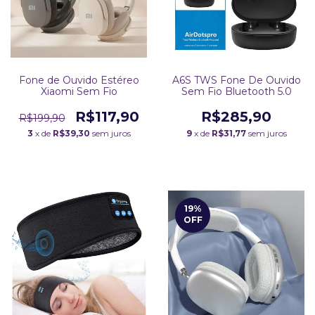
Fone de Ouvido Estéreo
A6S TWS Fone De Ouvido
Xiaomi Sem Fio
Sem Fio Bluetooth 5.0
R$117,90
R$285,90
R$199,90
3
x de
R$39,30
sem juros
9
x de
R$31,77
sem juros
19
%
OFF